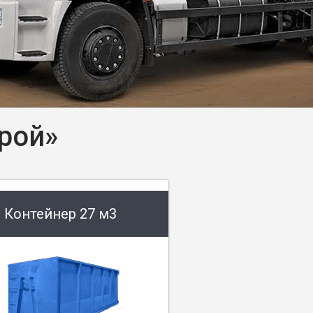
рой»
Контейнер 27 м3