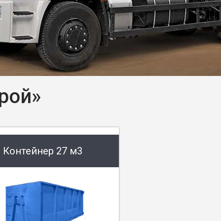
рой»
Контейнер 27 м3