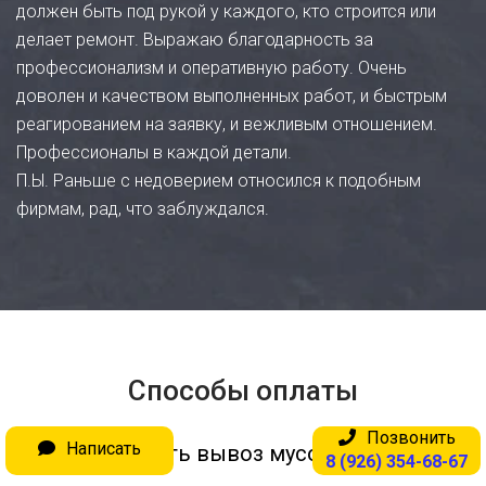
должен быть под рукой у каждого, кто строится или
делает ремонт. Выражаю благодарность за
профессионализм и оперативную работу. Очень
доволен и качеством выполненных работ, и быстрым
реагированием на заявку, и вежливым отношением.
Профессионалы в каждой детали.
П.Ы. Раньше с недоверием относился к подобным
фирмам, рад, что заблуждался.
Способы оплаты
Позвонить
Написать
Оплатить вывоз мусора вы можете:
8 (926) 354-68-67