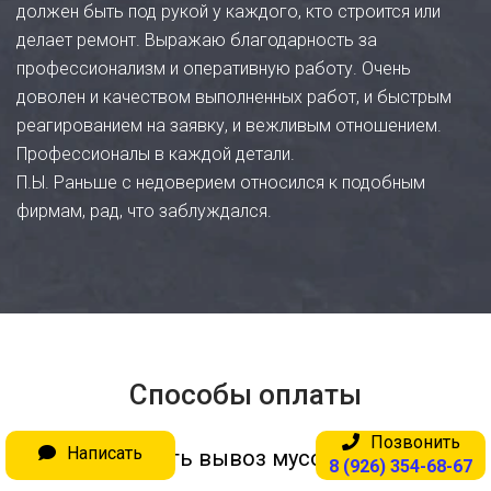
должен быть под рукой у каждого, кто строится или
делает ремонт. Выражаю благодарность за
профессионализм и оперативную работу. Очень
доволен и качеством выполненных работ, и быстрым
реагированием на заявку, и вежливым отношением.
Профессионалы в каждой детали.
П.Ы. Раньше с недоверием относился к подобным
фирмам, рад, что заблуждался.
Способы оплаты
Позвонить
Написать
Оплатить вывоз мусора вы можете:
8 (926) 354-68-67