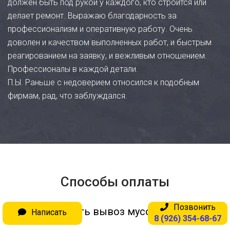
должен быть под рукой у каждого, кто строится или
делает ремонт. Выражаю благодарность за
профессионализм и оперативную работу. Очень
доволен и качеством выполненных работ, и быстрым
реагированием на заявку, и вежливым отношением.
Профессионалы в каждой детали.
П.Ы. Раньше с недоверием относился к подобным
фирмам, рад, что заблуждался.
Способы оплаты
Позвонить
Оплатить вывоз мусора вы можете:
Написать
8 (926) 354-68-67