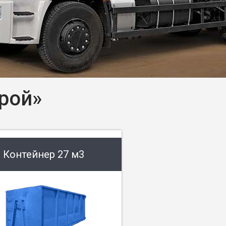
рой»
Контейнер 27 м3