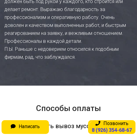
должен быть под рукой у каждого, кто строится или
делает ремонт. Выражаю благодарность за
профессионализм и оперативную работу. Очень
доволен и качеством выполненных работ, и быстрым
реагированием на заявку, и вежливым отношением.
Профессионалы в каждой детали.
П.Ы. Раньше с недоверием относился к подобным
фирмам, рад, что заблуждался.
Способы оплаты
Позвонить
Оплатить вывоз мусора вы можете:
Написать
8 (926) 354-68-67