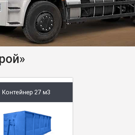
рой»
Контейнер 27 м3