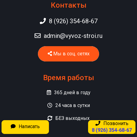
Контакты
8 (926) 354-68-67
admin@vyvoz-stroi.ru
Мы в соц. сетях
Время работы
365
дней в году
24
часа в сутки
БЕЗ
выходных
Позвонить
Позвонить
Написать
Написать
+ 7 (916) 469-27-10
8 (926) 354-68-67