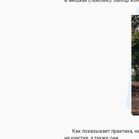
в мешках (Газелью). Выбор кон
Как показывает практика, 
на участке, а также они