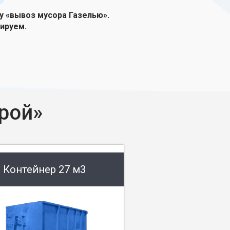
гу «вывоз мусора Газелью».
ируем.
рой»
Контейнер 27 м3