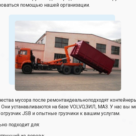
зоваться помощью нашей организации.
чества мусора после ремонтаидеальноподходят контейне
 Они устанавливаются на базе VOLVO,ЗИЛ, МАЗ. У нас вы м
 Погрузчик JSB и опытные грузчики к вашим услугам.
ьно подходит для:
трукций из дерева;