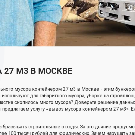
 27 М3 В МОСКВЕ
ьного мусора контейнером 27 м3 в Москве - этим бункеро
используют для габаритного мусора, уборке на стройплощад
частке скопилось много мусора? Доверьте решение данн
предлагаем услугу «вывоз мусора контейнером 27 м3». Е
ыбрасывать строительные отходы. За это деяние предусмо
лее 100 тысяч рублей для юридических. Зачем нарушать зак