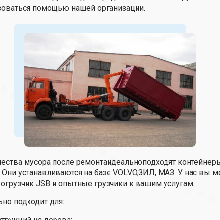
зоваться помощью нашей организации.
чества мусора после ремонтаидеальноподходят контейне
 Они устанавливаются на базе VOLVO,ЗИЛ, МАЗ. У нас вы м
 Погрузчик JSB и опытные грузчики к вашим услугам.
ьно подходит для:
трукций из дерева;