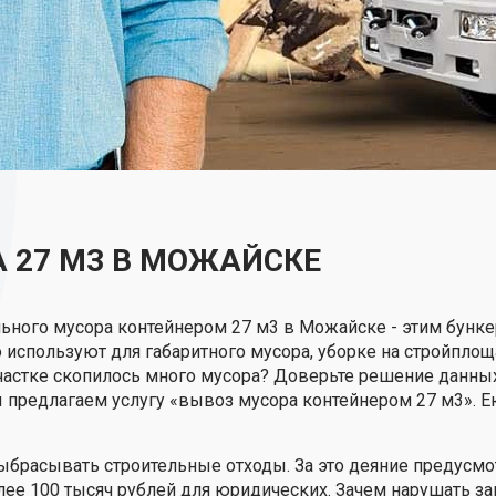
 27 М3 В МОЖАЙСКЕ
ьного мусора контейнером 27 м3 в Можайске - этим бунке
используют для габаритного мусора, уборке на стройплощад
частке скопилось много мусора? Доверьте решение данн
предлагаем услугу «вывоз мусора контейнером 27 м3». Е
ыбрасывать строительные отходы. За это деяние предусмо
лее 100 тысяч рублей для юридических. Зачем нарушать зак