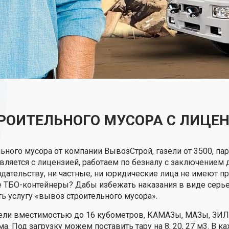
РОИТЕЛЬНОГО МУСОРА С ЛИЦЕ
ного мусора от компании ВывозСтрой, газели от 3500, пар
ляется с лицензией, работаем по безналу с заключением д
дательству, ни частные, ни юридические лица не имеют 
 ТБО-контейнеры? Дабы избежать наказания в виде серьез
ь услугу «вывоз строительного мусора».
зели вместимостью до 16 кубометров, КАМАЗы, МАЗы, ЗИ
а. Под загрузку можем поставить тару на 8, 20, 27 м3. В 