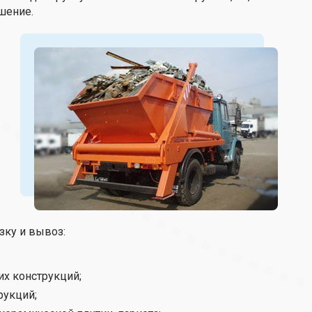
шение.
зку и вывоз:
х конструкций;
рукций;