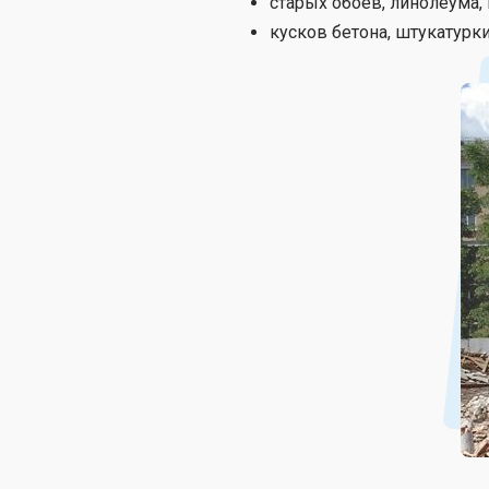
старых обоев, линолеума, 
кусков бетона, штукатурки